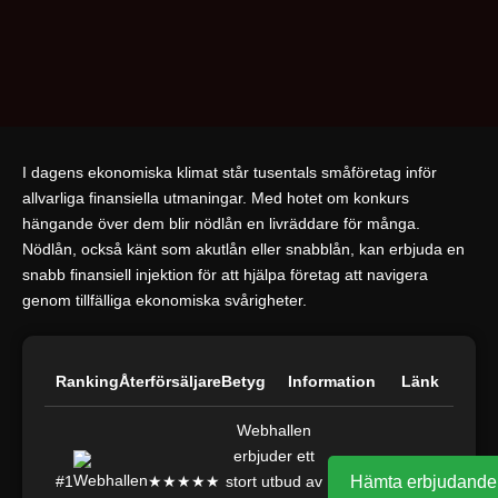
I dagens ekonomiska klimat står tusentals småföretag inför
allvarliga finansiella utmaningar. Med hotet om konkurs
hängande över dem blir nödlån en livräddare för många.
Nödlån, också känt som akutlån eller snabblån, kan erbjuda en
snabb finansiell injektion för att hjälpa företag att navigera
genom tillfälliga ekonomiska svårigheter.
Ranking
Återförsäljare
Betyg
Information
Länk
Webhallen
erbjuder ett
#1
★★★★★
stort utbud av
Hämta erbjudande