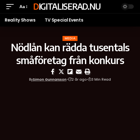
DIGITALISERAD.NU
Aa
Reality Shows
TV Special Events
MEDIA
Nödlån kan rädda tusentals
småföretag från konkurs
By
Simon Gunnarsson
2 år ago
3 Min Read