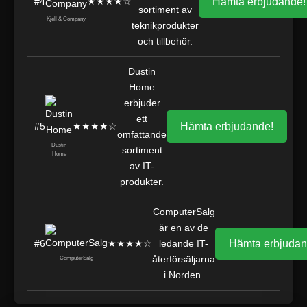
#4
★★★★☆
Hämta erbjudande!
sortiment av
Kjell & Company
teknikprodukter
och tillbehör.
Dustin
Home
erbjuder
ett
#5
★★★★☆
Hämta erbjudande!
omfattande
Dustin
sortiment
Home
av IT-
produkter.
ComputerSalg
är en av de
#6
★★★★☆
ledande IT-
Hämta erbjudan
återförsäljarna
ComputerSalg
i Norden.