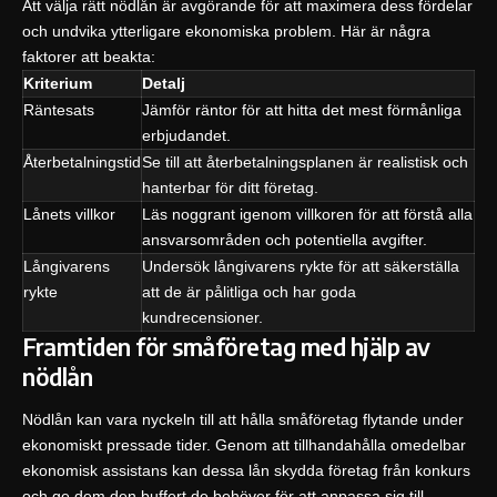
Att välja rätt nödlån är avgörande för att maximera dess fördelar
och undvika ytterligare ekonomiska problem. Här är några
faktorer att beakta:
Kriterium
Detalj
Räntesats
Jämför räntor för att hitta det mest förmånliga
erbjudandet.
Återbetalningstid
Se till att återbetalningsplanen är realistisk och
hanterbar för ditt företag.
Lånets villkor
Läs noggrant igenom villkoren för att förstå alla
ansvarsområden och potentiella avgifter.
Långivarens
Undersök långivarens rykte för att säkerställa
rykte
att de är pålitliga och har goda
kundrecensioner.
Framtiden för småföretag med hjälp av
nödlån
Nödlån kan vara nyckeln till att hålla småföretag flytande under
ekonomiskt pressade tider. Genom att tillhandahålla omedelbar
ekonomisk assistans kan dessa lån skydda företag från konkurs
och ge dem den buffert de behöver för att anpassa sig till