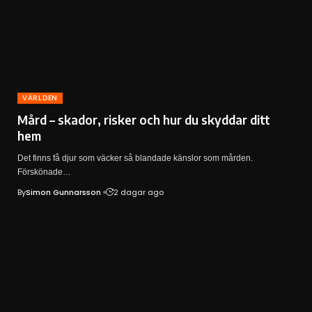
VÄRLDEN
Mård – skador, risker och hur du skyddar ditt
hem
Det finns få djur som väcker så blandade känslor som mården.
Förskönade…
By
Simon Gunnarsson
2 dagar ago