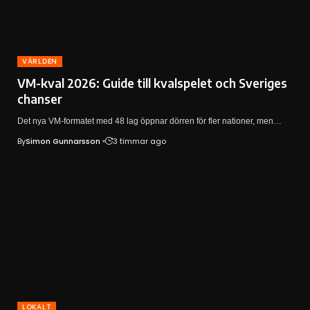
VÄRLDEN
VM-kval 2026: Guide till kvalspelet och Sveriges
chanser
Det nya VM-formatet med 48 lag öppnar dörren för fler nationer, men…
By
Simon Gunnarsson
3 timmar ago
LOKALT