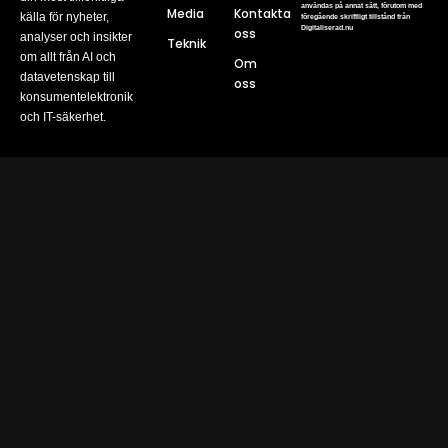
användas på annat sätt, förutom med
Media
Kontakta
källa för nyheter,
föregående skriftligt tillstånd från
Digitaliserad.nu
oss
analyser och insikter
Teknik
om allt från AI och
Om
datavetenskap till
oss
konsumentelektronik
och IT-säkerhet.