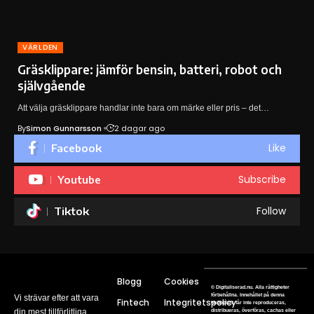
VÄRLDEN
Gräsklippare: jämför bensin, batteri, robot och
självgående
Att välja gräsklippare handlar inte bara om märke eller pris – det…
By
Simon Gunnarsson
2 dagar ago
Like
Facebook
Subscribe
Youtube
Follow
Tiktok
Blogg
Cookies
© Digitaliserad.nu. Alla rättigheter
förbehållna. Innehållet på denna
Vi strävar efter att vara
Fintech
Integritetspolicy
webbplats får inte reproduceras,
din mest tillförlitliga
distribueras, överföras, cachas eller