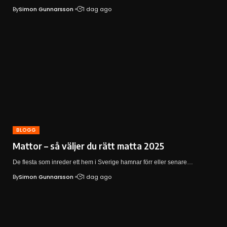
By
Simon Gunnarsson
1 dag ago
BLOGG
Mattor – så väljer du rätt matta 2025
De flesta som inreder ett hem i Sverige hamnar förr eller senare…
By
Simon Gunnarsson
1 dag ago