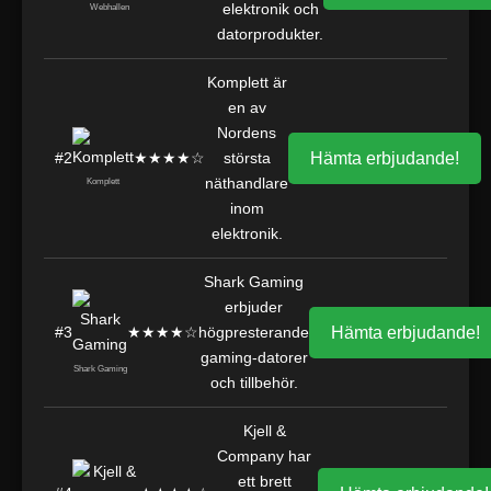
elektronik och
Webhallen
datorprodukter.
Komplett är
en av
Nordens
#2
★★★★☆
största
Hämta erbjudande!
näthandlare
Komplett
inom
elektronik.
Shark Gaming
erbjuder
#3
★★★★☆
högpresterande
Hämta erbjudande!
gaming-datorer
Shark Gaming
och tillbehör.
Kjell &
Company har
ett brett