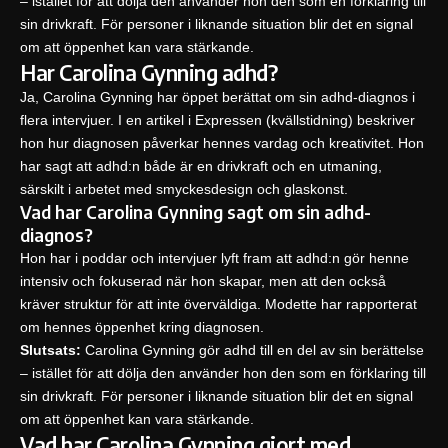
– istället för att dölja den använder hon den som en förklaring till
sin drivkraft. För personer i liknande situation blir det en signal
om att öppenhet kan vara stärkande.
Har Carolina Gynning adhd?
Ja, Carolina Gynning har öppet berättat om sin adhd-diagnos i
flera intervjuer. I en artikel i
Expressen (kvällstidning)
beskriver
hon hur diagnosen påverkar hennes vardag och kreativitet. Hon
har sagt att adhd:n både är en drivkraft och en utmaning,
särskilt i arbetet med smyckesdesign och glaskonst.
Vad har Carolina Gynning sagt om sin adhd-
diagnos?
Hon har i poddar och intervjuer lyft fram att adhd:n gör henne
intensiv och fokuserad när hon skapar, men att den också
kräver struktur för att inte överväldiga. Modette har rapporterat
om hennes öppenhet kring diagnosen.
Slutsats:
Carolina Gynning gör adhd till en del av sin berättelse
– istället för att dölja den använder hon den som en förklaring till
sin drivkraft. För personer i liknande situation blir det en signal
om att öppenhet kan vara stärkande.
Vad har Carolina Gynning gjort med