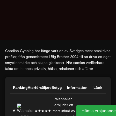
Carolina Gynning har länge varit en av Sveriges mest omskrivna
profiler, från genombrottet i Big Brother 2004 till att driva ett eget
smyckesmärke och skapa glaskonst. Här samlas verifierbara
fakta om hennes privatliv, hälsa, relationer och affärer.
Ranking
Återförsäljare
Betyg
Information
Länk
Webhallen
erbjuder ett
#1
★★★★★
stort utbud av
Hämta erbjudande