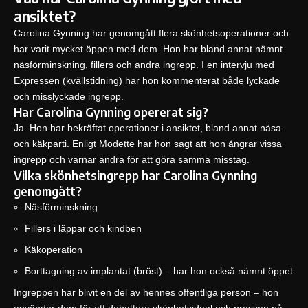
ansiktet?
Carolina Gynning har genomgått flera skönhetsoperationer och
har varit mycket öppen med dem. Hon har bland annat nämnt
näsförminskning, fillers och andra ingrepp. I en intervju med
Expressen (kvällstidning)
har hon kommenterat både lyckade
och misslyckade ingrepp.
Har Carolina Gynning opererat sig?
Ja. Hon har bekräftat operationer i ansiktet, bland annat näsa
och käkparti. Enligt Modette har hon sagt att hon ångrar vissa
ingrepp och varnar andra för att göra samma misstag.
Vilka skönhetsingrepp har Carolina Gynning
genomgått?
Näsförminskning
Fillers i läppar och kindben
Käkoperation
Borttagning av implantat (bröst) – har hon också nämnt öppet
Ingreppen har blivit en del av hennes offentliga person – hon
använder dem för att debattera skönhetsideal och pressen på