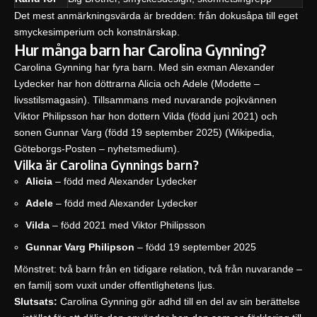
Det mest anmärkningsvärda är bredden: från dokusåpa till eget
smyckesimperium och konstnärskap.
Hur många barn har Carolina Gynning?
Carolina Gynning har fyra barn. Med sin exman Alexander
Lydecker har hon döttrarna Alicia och Adele (Modette –
livsstilsmagasin). Tillsammans med nuvarande pojkvännen
Viktor Philipsson har hon dottern Vilda (född juni 2021) och
sonen Gunnar Varg (född 19 september 2025) (Wikipedia,
Göteborgs-Posten – nyhetsmedium
).
Vilka är Carolina Gynnings barn?
Alicia
– född med Alexander Lydecker
Adele
– född med Alexander Lydecker
Vilda
– född 2021 med Viktor Philipsson
Gunnar Varg Philipson
– född 19 september 2025
Mönstret: två barn från en tidigare relation, två från nuvarande –
en familj som vuxit under offentlighetens ljus.
Slutsats:
Carolina Gynning gör adhd till en del av sin berättelse