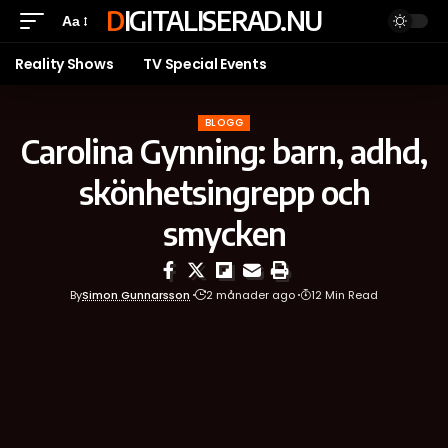
DIGITALISERAD.NU
Aa
Reality Shows
TV Special Events
BLOGG
Carolina Gynning: barn, adhd,
skönhetsingrepp och
smycken
By
Simon Gunnarsson
2 månader ago
12 Min Read