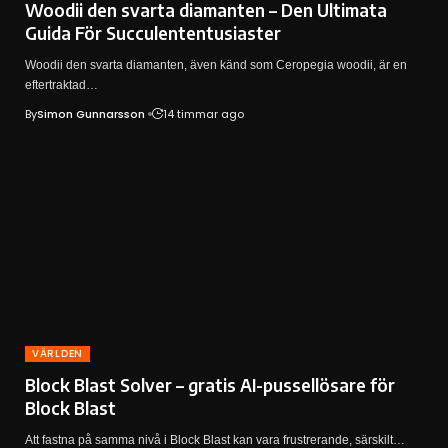
Woodii den svarta diamanten – Den Ultimata
Guida För Succulententusiaster
Woodii den svarta diamanten, även känd som Ceropegia woodii, är en
eftertraktad…
By
Simon Gunnarsson
14 timmar ago
VÄRLDEN
Block Blast Solver – gratis AI-pussellösare för
Block Blast
Att fastna på samma nivå i Block Blast kan vara frustrerande, särskilt…