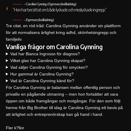
– Carolina Gynning i Expressen (kvällstidning)
”Hon har berättat om både lyckade och misslyckade ingrepp.”
– Expressen (kvällstidning)
Tre citat, en röd tråd: Carolina Gynning använder sin plattform
för att normalisera ärlighet kring adhd, skönhetsingrepp och
familjeliv.
Vanliga frågor om Carolina Gynning
Vad har Bianca Ingrosso för diagnos?
Vilket glas har Carolina Gynning skapat?
Vad säljer Carolina Gynning för smycken?
Hur gammal är Carolina Gynning?
Vad är Carolina Gynning känd för?
För Carolina Gynning är balansen mellan offentlig person och
privatliv en pågående utmaning – men hon fortsätter att vara
öppen om både framgångar och motgångar. För den som följt
henne från Big Brother till idag är Carolina Gynning ett bevis på
att ärlighet och entreprenörskap kan gå hand i hand.
Fler k?llor