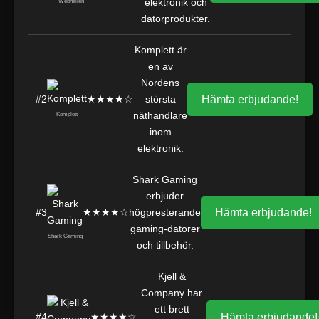
elektronik och
Webhallen
datorprodukter.
Komplett är
en av
Nordens
#2
★★★★☆
största
Hämta erbjudande!
näthandlare
Komplett
inom
elektronik.
Shark Gaming
erbjuder
#3
★★★★☆
högpresterande
Hämta erbjudande!
gaming-datorer
Shark Gaming
och tillbehör.
Kjell &
Company har
ett brett
#4
★★★★☆
Hämta erbjudande!