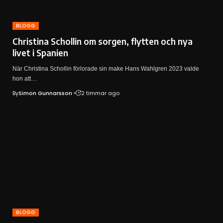
BLOGG
Christina Schollin om sorgen, flytten och nya
livet i Spanien
När Christina Schollin förlorade sin make Hans Wahlgren 2023 valde
hon att…
By
Simon Gunnarsson
2 timmar ago
BLOGG