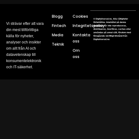
Blogg
Cookies
© Digitaliserad.nu. Alla rättigheter
förbehållna. Innehållet på denna
Vi strävar efter att vara
Fintech
Integritetspolicy
webbplats får inte reproduceras,
din mest tillförlitliga
distribueras, överföras, cachas eller
användas på annat sätt, förutom med
Media
Kontakta
källa för nyheter,
föregående skriftligt tillstånd från
Digitaliserad.nu
oss
analyser och insikter
Teknik
om allt från AI och
Om
datavetenskap till
oss
konsumentelektronik
och IT-säkerhet.