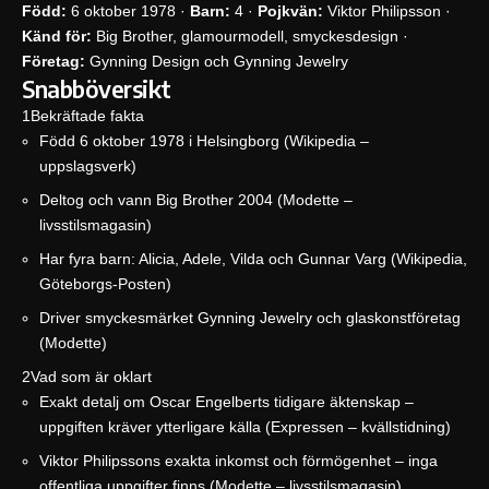
Född:
6 oktober 1978 ·
Barn:
4 ·
Pojkvän:
Viktor Philipsson ·
Känd för:
Big Brother, glamourmodell, smyckesdesign ·
Företag:
Gynning Design och Gynning Jewelry
Snabböversikt
1
Bekräftade fakta
Född 6 oktober 1978 i Helsingborg (
Wikipedia –
uppslagsverk
)
Deltog och vann Big Brother 2004 (
Modette –
livsstilsmagasin
)
Har fyra barn: Alicia, Adele, Vilda och Gunnar Varg (
Wikipedia
,
Göteborgs-Posten
)
Driver smyckesmärket Gynning Jewelry och glaskonstföretag
(
Modette
)
2
Vad som är oklart
Exakt detalj om Oscar Engelberts tidigare äktenskap –
uppgiften kräver ytterligare källa (
Expressen – kvällstidning
)
Viktor Philipssons exakta inkomst och förmögenhet – inga
offentliga uppgifter finns (
Modette – livsstilsmagasin
)