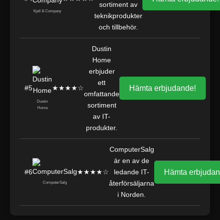
sortiment av
Kjell & Company
teknikprodukter
och tillbehör.
Dustin
Home
erbjuder
ett
#5
★★★★☆
Hämta erbjudande!
omfattande
Dustin
sortiment
Home
av IT-
produkter.
ComputerSalg
är en av de
#6
★★★★☆
ledande IT-
Hämta erbjudan
återförsäljarna
ComputerSalg
i Norden.