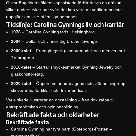
Oscar Engelberts äktenskapshistoria förblir delvis en gråzon –
vilket understryker hur svårt det kan vara att verifiera privata
uppgifter om icke-offentliga personer.
Tidslinje: Carolina Gynnings liv och karriär
1978
– Carolina Gynning föds i Helsingborg.
2004
– Deltar och vinner Big Brother Sverige.
2000-talet
– Framgångsrik glamourmodell och medverkar i
TV-program.
2010-talet
– Startar smyckesmärket Gynning Jewelry och
glaskonstföretag.
2020-talet
– Öppen om adhd-diagnos och skönhetsingrepp,
skriver debattartiklar och driver podcast.
Varje skede illustrerar en omställning – från dokusåpa till
entreprenörskap och opinionsbildning.
Bekräftade fakta och oklarheter
Bekräftade fakta
Carolina Gynning har fyra barn (Göteborgs-Posten –
nyhetsmedium)