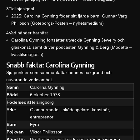
3
Tidlinjesignal
2025: Carolina Gynning föder sitt fjärde barn, Gunnar Varg
Philipson (
Göteborgs-Posten – nyhetsmedium
)
4
Vad händer härnäst
Carolina Gynning fortsätter utveckla Gynning Jewelry och
glaskonst, samt driver podcasten Gynning & Berg (Modette –
livsstilsmagasin)
Snabb fakta: Carolina Gynning
Sju punkter som sammanfattar hennes bakgrund och
nuvarande verksamhet.
Namn
Carolina Gynning
Född
6 oktober 1978
Födelseort
Helsingborg
Yrke
Glamourmodell, skådespelare, konstnär,
entreprenör
Barn
Fyra
Pojkvän
Viktor Philipsson
Känd för
Big Brother, smyckesdesign, skönhetsingrepp