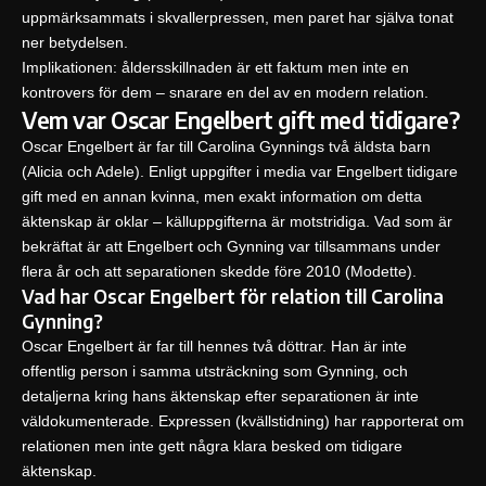
uppmärksammats i skvallerpressen, men paret har själva tonat
ner betydelsen.
Implikationen: åldersskillnaden är ett faktum men inte en
kontrovers för dem – snarare en del av en modern relation.
Vem var Oscar Engelbert gift med tidigare?
Oscar Engelbert är far till Carolina Gynnings två äldsta barn
(Alicia och Adele). Enligt uppgifter i media var Engelbert tidigare
gift med en annan kvinna, men exakt information om detta
äktenskap är oklar – källuppgifterna är motstridiga. Vad som är
bekräftat är att Engelbert och Gynning var tillsammans under
flera år och att separationen skedde före 2010 (Modette).
Vad har Oscar Engelbert för relation till Carolina
Gynning?
Oscar Engelbert är far till hennes två döttrar. Han är inte
offentlig person i samma utsträckning som Gynning, och
detaljerna kring hans äktenskap efter separationen är inte
väldokumenterade. Expressen (kvällstidning) har rapporterat om
relationen men inte gett några klara besked om tidigare
äktenskap.