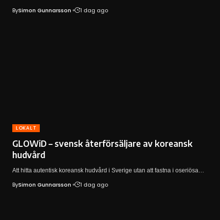
By
Simon Gunnarsson
1 dag ago
LOKALT
GLOWiD – svensk återförsäljare av koreansk
hudvård
Att hitta autentisk koreansk hudvård i Sverige utan att fastna i oseriösa…
By
Simon Gunnarsson
1 dag ago