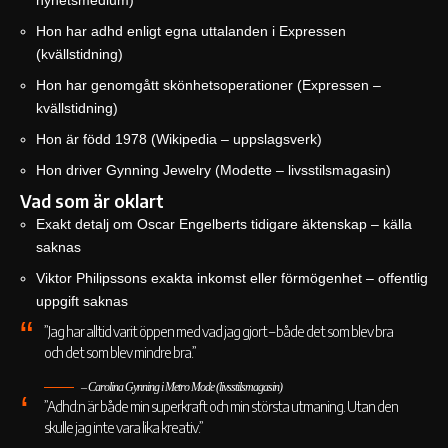
Hon har adhd enligt egna uttalanden i Expressen
(kvällstidning)
Hon har genomgått skönhetsoperationer (Expressen –
kvällstidning)
Hon är född 1978 (Wikipedia – uppslagsverk)
Hon driver Gynning Jewelry (Modette – livsstilsmagasin)
Vad som är oklart
Exakt detalj om Oscar Engelberts tidigare äktenskap – källa
saknas
Viktor Philipssons exakta inkomst eller förmögenhet – offentlig
uppgift saknas
”Jag har alltid varit öppen med vad jag gjort – både det som blev bra
och det som blev mindre bra.”
– Carolina Gynning i Metro Mode (livsstilsmagasin)
”Adhd:n är både min superkraft och min största utmaning. Utan den
skulle jag inte vara lika kreativ.”