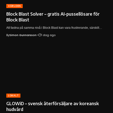
VÄRLDEN
Block Blast Solver – gratis AI-pussellösare för
Block Blast
Att fastna på samma nivå i Block Blast kan vara frustrerande, särskilt…
By
Simon Gunnarsson
1 dag ago
LOKALT
GLOWiD – svensk återförsäljare av koreansk
hudvård