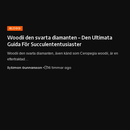
BLOGG
Woodii den svarta diamanten – Den Ultimata
Guida För Succulententusiaster
Woodii den svarta diamanten, även känd som Ceropegia woodii, är en
eftertraktad…
By
Simon Gunnarsson
16 timmar ago