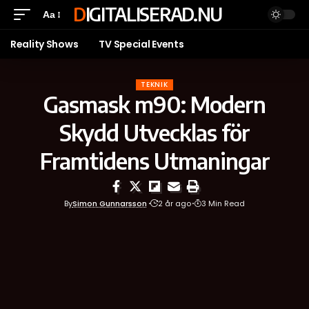
DIGITALISERAD.NU
Aa
Reality Shows
TV Special Events
TEKNIK
Gasmask m90: Modern
Skydd Utvecklas för
Framtidens Utmaningar
By
Simon Gunnarsson
2 år ago
3 Min Read