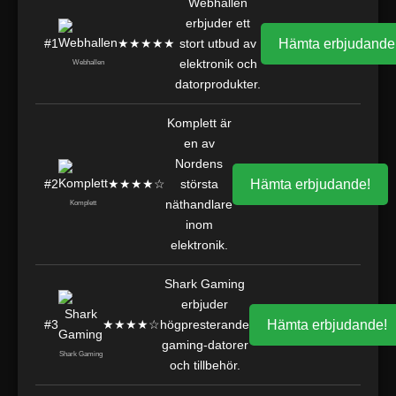
Webhallen
erbjuder ett
#1
★★★★★
stort utbud av
Hämta erbjudande
elektronik och
Webhallen
datorprodukter.
Komplett är
en av
Nordens
#2
★★★★☆
största
Hämta erbjudande!
näthandlare
Komplett
inom
elektronik.
Shark Gaming
erbjuder
#3
★★★★☆
högpresterande
Hämta erbjudande!
gaming-datorer
Shark Gaming
och tillbehör.