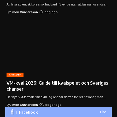
Att hitta autentisk koreansk hudvård i Sverige utan att fastna i oseriösa…
By
Simon Gunnarsson
1 dag ago
VÄRLDEN
VM-kval 2026: Guide till kvalspelet och Sveriges
chanser
Det nya VM-formatet med 48 lag öppnar dörren för fler nationer, men…
By
Simon Gunnarsson
2 dagar ago
Like
Facebook