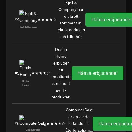
Kjell &
Company har
ett brett
#4
★★★★☆
Hämta erbjudande!
sortiment av
Kjell & Company
teknikprodukter
och tillbehör.
Dustin
Home
erbjuder
ett
#5
★★★★☆
Hämta erbjudande!
omfattande
Dustin
sortiment
Home
av IT-
produkter.
ComputerSalg
är en av de
#6
★★★★☆
ledande IT-
Hämta erbjudan
återförsäljarna
ComputerSalg